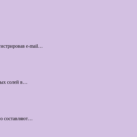
гистрировав e-mail…
ных солей в…
ого составляют…