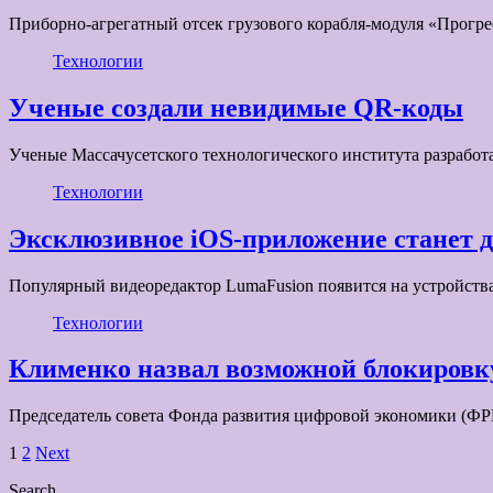
Приборно-агрегатный отсек грузового корабля-модуля «Прог
Технологии
Ученые создали невидимые QR-коды
Ученые Массачусетского технологического института разрабо
Технологии
Эксклюзивное iOS-приложение станет д
Популярный видеоредактор LumaFusion появится на устройства
Технологии
Клименко назвал возможной блокировку
Председатель совета Фонда развития цифровой экономики (ФР
Пагинация
1
2
Next
записей
Search