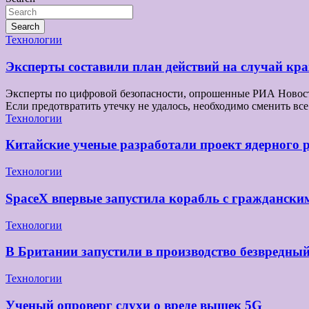
Search
Технологии
Эксперты составили план действий на случай к
Эксперты по цифровой безопасности, опрошенные РИА Новости,
Если предотвратить утечку не удалось, необходимо сменить 
Технологии
Китайские ученые разработали проект ядерного 
Технологии
SpaceX впервые запустила корабль с граждански
Технологии
В Британии запустили в производство безвредны
Технологии
Ученый опроверг слухи о вреде вышек 5G