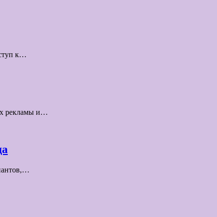
оступ к…
иях рекламы и…
да
риантов,…