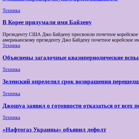
Техника
В Корее придумали имя Байдену
Президенту США Джо Байдену присвоили почетное корейское и
американскому президенту Джо Байдену почетное корейское и
Техника
Объяснены загадочные квазипериодические вспы
Техника
Зеленский определил срок возвращения перешедш
Техника
Джошуа заявил о готовности отказаться от всех п
Техника
«Нафтогаз Украины» объявил дефолт