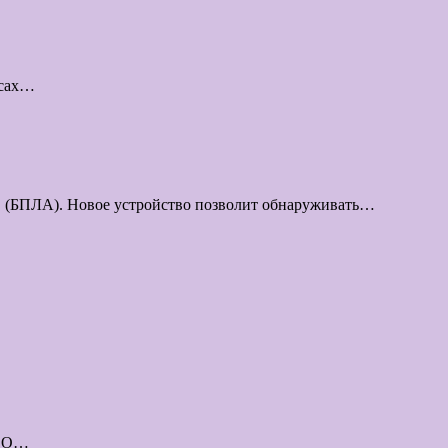
ссах…
в (БПЛА). Новое устройство позволит обнаруживать…
. О…