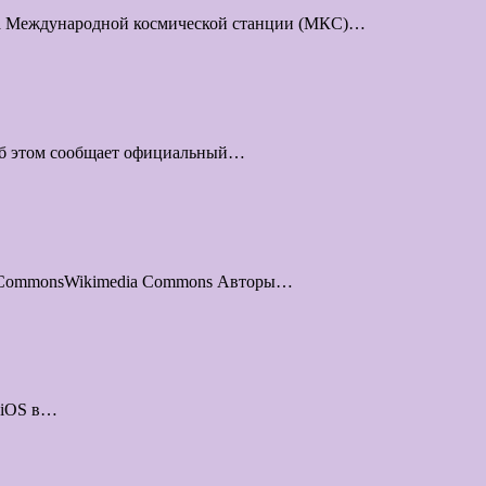
нта Международной космической станции (МКС)…
 об этом сообщает официальный…
dia CommonsWikimedia Commons Авторы…
 iOS в…