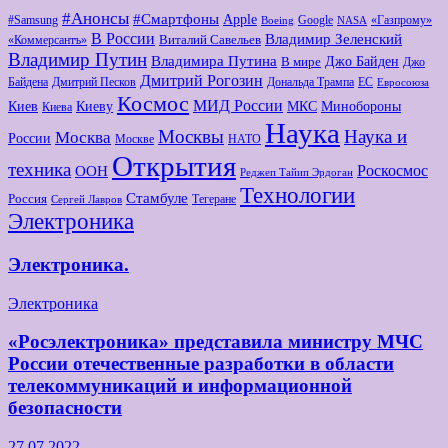
#Анонсы
#Смартфоны
Apple
#Samsung
Google
«Газпрому»
Boeing
NASA
В России
Владимир Зеленский
Виталий Савельев
«Коммерсантъ»
Владимир Путин
Владимира Путина
Джо Байден
В мире
Джо
Дмитрий Рогозин
Байдена
Дмитрий Песков
Дональда Трампа
ЕС
Евросоюза
Космос
МИД России
Киев
Киеву
МКС
Минобороны
Киева
Наука
Москвы
Наука и
Москва
России
Москве
НАТО
Открытия
техника
Роскосмос
ООН
Реджеп Тайип Эрдоган
Технологии
Стамбуле
Россия
Тегеране
Сергей Лавров
Электроника
Электроника.
Электроника
«Росэлектроника» представила министру МЧС
России отечественные разработки в области
телекоммуникаций и информационной
безопасности
27.07.2022