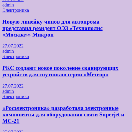
admin
Электроника
Новую линейку чипов для автопрома
представил резидент ОЭЗ «Технополис
«Москва»» Микрон
27.07.2022
admin
Электроника
РКС создают новое поколение сканирующих
устройств для спутников серии «Метеор»
27.07.2022
admin
Электроника
«Росэлектроника» разработала электронные
компоненты для оборудования связи Superjet и
МС-21