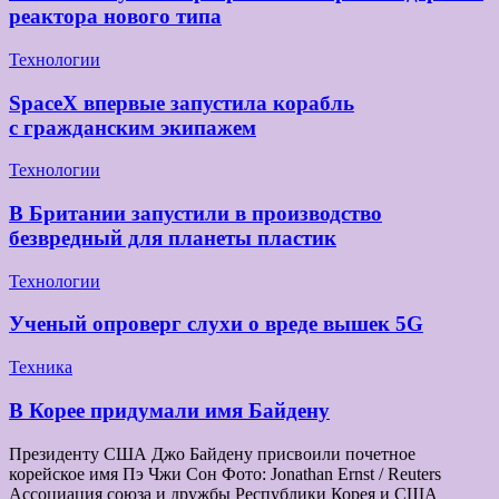
реактора нового типа
Технологии
SpaceX впервые запустила корабль
с гражданским экипажем
Технологии
В Британии запустили в производство
безвредный для планеты пластик
Технологии
Ученый опроверг слухи о вреде вышек 5G
Техника
В Корее придумали имя Байдену
Президенту США Джо Байдену присвоили почетное
корейское имя Пэ Чжи Сон Фото: Jonathan Ernst / Reuters
Ассоциация союза и дружбы Республики Корея и США