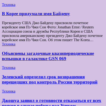
Техника
В Корее придумали имя Байдену
Президенту США Джо Байдену присвоили почетное
корейское имя Пэ Чжи Сон Фото: Jonathan Ernst / Reuters
Ассоциация союза и дружбы Республики Корея и США
присвоила американскому президенту Джо Байдену почетное
корейское имя Пэ Чжи Сон. Об этом пишет The Korea…
Техника
Объяснены загадочные квазипериодические
вспышки в галактике GSN 069
Техника
Зеленский определил срок возвращения
перешедших под контроль России территорий
Техника
Джошуа заявил о готовности отказаться от всех
поясов в случае победы над Усиком