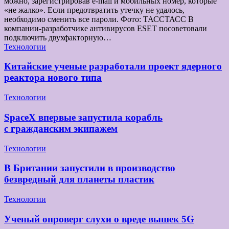
можно, зарегистрировав e-mail и мобильных номер, которые
«не жалко». Если предотвратить утечку не удалось,
необходимо сменить все пароли. Фото: ТАССТАСС В
компании-разработчике антивирусов ESET посоветовали
подключить двухфакторную…
Технологии
Китайские ученые разработали проект ядерного
реактора нового типа
Технологии
SpaceX впервые запустила корабль
с гражданским экипажем
Технологии
В Британии запустили в производство
безвредный для планеты пластик
Технологии
Ученый опроверг слухи о вреде вышек 5G