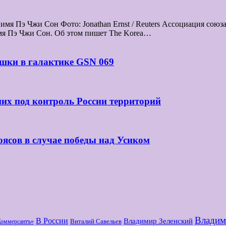
мя Пэ Чжи Сон Фото: Jonathan Ernst / Reuters Ассоциация сою
мя Пэ Чжи Сон. Об этом пишет The Korea…
шки в галактике GSN 069
их под контроль России территорий
оясов в случае победы над Усиком
Владим
В России
Владимир Зеленский
Виталий Савельев
Коммерсантъ»