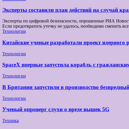
Эксперты составили план действий на случай к
Эксперты по цифровой безопасности, опрошенные РИА Новости,
Если предотвратить утечку не удалось, необходимо сменить 
Технологии
Китайские ученые разработали проект ядерного 
Технологии
SpaceX впервые запустила корабль с граждански
Технологии
В Британии запустили в производство безвредны
Технологии
Ученый опроверг слухи о вреде вышек 5G
Техника