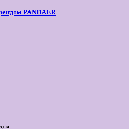
 брендом PANDAER
егодня…