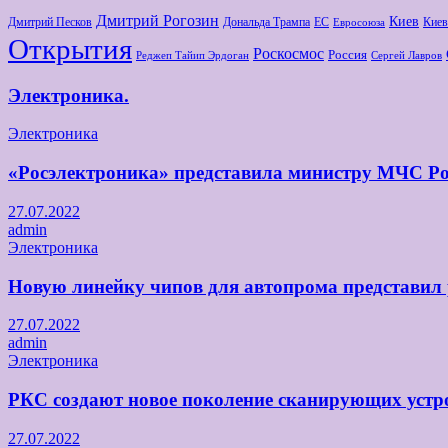
Дмитрий Рогозин
Киев
Дмитрий Песков
Дональда Трампа
ЕС
Киев
Евросоюза
Открытия
Роскосмос
Россия
Реджеп Тайип Эрдоган
Сергей Лавров
Электроника.
Электроника
«Росэлектроника» представила министру МЧС Ро
27.07.2022
admin
Электроника
Новую линейку чипов для автопрома представил
27.07.2022
admin
Электроника
РКС создают новое поколение сканирующих устро
27.07.2022