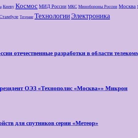
Космос
МИД России
Москва
Киеву
МКС
Минобороны России
а
Технологии
Электроника
Стамбуле
Тегеране
ссии отечественные разработки в области телеко
 резидент ОЭЗ «Технополис «Москва»» Микрон
йств для спутников серии «Метеор»