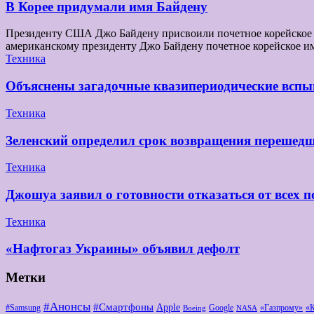
В Корее придумали имя Байдену
Президенту США Джо Байдену присвоили почетное корейское и
американскому президенту Джо Байдену почетное корейское и
Техника
Объяснены загадочные квазипериодические вспы
Техника
Зеленский определил срок возвращения перешедш
Техника
Джошуа заявил о готовности отказаться от всех п
Техника
«Нафтогаз Украины» объявил дефолт
Метки
#Анонсы
#Смартфоны
Apple
#Samsung
Google
«Газпрому»
«
Boeing
NASA