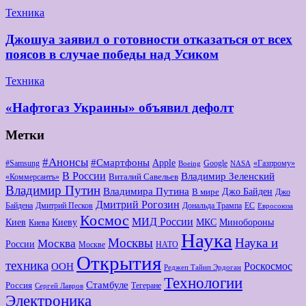
Техника
Джошуа заявил о готовности отказаться от всех
поясов в случае победы над Усиком
Техника
«Нафтогаз Украины» объявил дефолт
Метки
#Анонсы
#Смартфоны
Apple
#Samsung
Google
«Газпрому»
Boeing
NASA
В России
Владимир Зеленский
Виталий Савельев
«Коммерсантъ»
Владимир Путин
Владимира Путина
Джо Байден
В мире
Джо
Дмитрий Рогозин
Байдена
Дмитрий Песков
Дональда Трампа
ЕС
Евросоюза
Космос
МИД России
Киев
Киеву
МКС
Минобороны
Киева
Наука
Москвы
Наука и
Москва
России
Москве
НАТО
Открытия
техника
Роскосмос
ООН
Реджеп Тайип Эрдоган
Технологии
Стамбуле
Россия
Тегеране
Сергей Лавров
Электроника