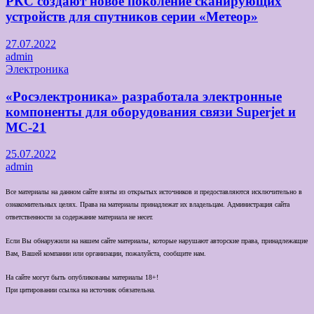
РКС создают новое поколение сканирующих
устройств для спутников серии «Метеор»
27.07.2022
admin
Электроника
«Росэлектроника» разработала электронные
компоненты для оборудования связи Superjet и
МС-21
25.07.2022
admin
Все материалы на данном сайте взяты из открытых источников и предоставляются исключительно в
ознакомительных целях. Права на материалы принадлежат их владельцам. Администрация сайта
ответственности за содержание материала не несет.
Если Вы обнаружили на нашем сайте материалы, которые нарушают авторские права, принадлежащие
Вам, Вашей компании или организации, пожалуйста, сообщите нам.
На сайте могут быть опубликованы материалы 18+!
При цитировании ссылка на источник обязательна.