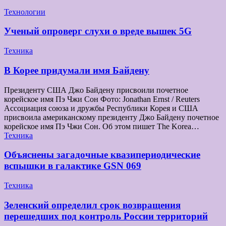
Технологии
Ученый опроверг слухи о вреде вышек 5G
Техника
В Корее придумали имя Байдену
Президенту США Джо Байдену присвоили почетное
корейское имя Пэ Чжи Сон Фото: Jonathan Ernst / Reuters
Ассоциация союза и дружбы Республики Корея и США
присвоила американскому президенту Джо Байдену почетное
корейское имя Пэ Чжи Сон. Об этом пишет The Korea…
Техника
Объяснены загадочные квазипериодические
вспышки в галактике GSN 069
Техника
Зеленский определил срок возвращения
перешедших под контроль России территорий