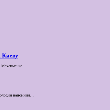
 Киеву
др Максименко…
 Володин напомнил…