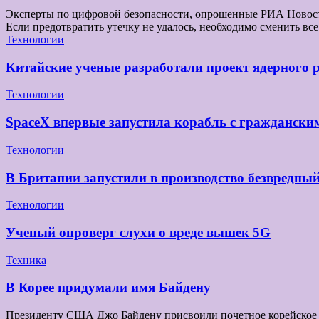
Эксперты по цифровой безопасности, опрошенные РИА Новости,
Если предотвратить утечку не удалось, необходимо сменить 
Технологии
Китайские ученые разработали проект ядерного 
Технологии
SpaceX впервые запустила корабль с граждански
Технологии
В Британии запустили в производство безвредны
Технологии
Ученый опроверг слухи о вреде вышек 5G
Техника
В Корее придумали имя Байдену
Президенту США Джо Байдену присвоили почетное корейское и