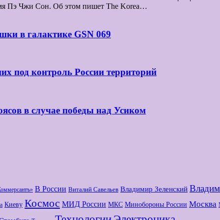
мя Пэ Чжи Сон. Об этом пишет The Korea…
шки в галактике GSN 069
их под контроль России территорий
оясов в случае победы над Усиком
Владим
В России
Владимир Зеленский
Виталий Савельев
Коммерсантъ»
Космос
МИД России
Москва
Киеву
МКС
Минобороны России
а
Технологии
Электроника