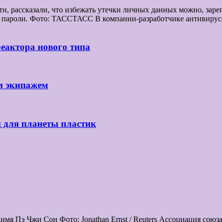
 рассказали, что избежать утечки личных данных можно, зарег
все пароли. Фото: ТАССТАСС В компании-разработчике антивир
реактора нового типа
м экипажем
й для планеты пластик
мя Пэ Чжи Сон Фото: Jonathan Ernst / Reuters Ассоциация сою