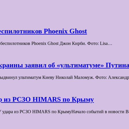
спилотников Phoenix Ghost
беспилотников Phoenix Ghost Джон Кирби. Фото: Lisa…
краины заявил об «ультиматуме» Путина
 выдвинул ультиматум Киеву Николай Маломуж. Фото: Алексан
ар из РСЗО HIMARS по Крыму
У удара из РСЗО HIMARS по КрымуНачало событий в новости