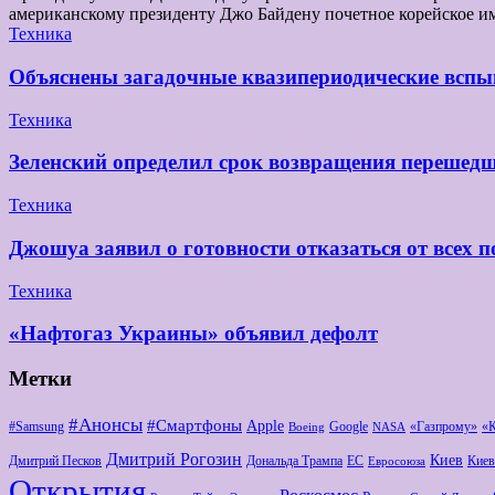
американскому президенту Джо Байдену почетное корейское и
Техника
Объяснены загадочные квазипериодические вспы
Техника
Зеленский определил срок возвращения перешедш
Техника
Джошуа заявил о готовности отказаться от всех п
Техника
«Нафтогаз Украины» объявил дефолт
Метки
#Анонсы
#Смартфоны
Apple
#Samsung
Google
«Газпрому»
«
Boeing
NASA
Дмитрий Рогозин
Киев
Дмитрий Песков
Дональда Трампа
ЕС
Киев
Евросоюза
Открытия