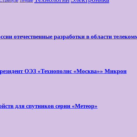
Стамбуле
Тегеране
ссии отечественные разработки в области телеко
 резидент ОЭЗ «Технополис «Москва»» Микрон
йств для спутников серии «Метеор»