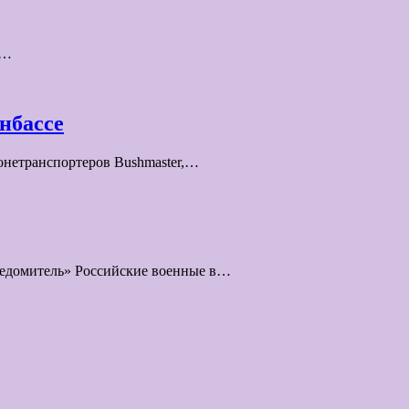
в…
нбассе
онетранспортеров Bushmaster,…
ведомитель» Российские военные в…