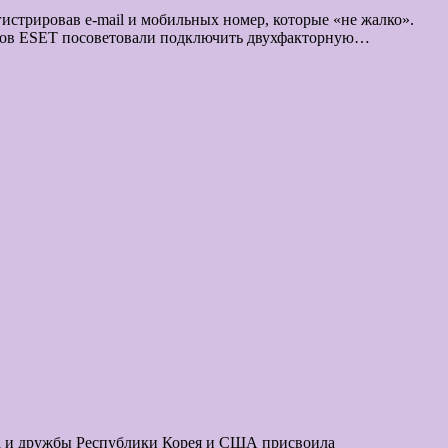
истрировав e-mail и мобильных номер, которые «не жалко».
усов ESET посоветовали подключить двухфакторную…
за и дружбы Республики Корея и США присвоила