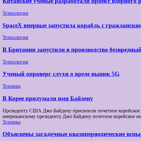
Китайские ученые разработали проект ядерного 
Технологии
SpaceX впервые запустила корабль с граждански
Технологии
В Британии запустили в производство безвредны
Технологии
Ученый опроверг слухи о вреде вышек 5G
Техника
В Корее придумали имя Байдену
Президенту США Джо Байдену присвоили почетное корейское и
американскому президенту Джо Байдену почетное корейское и
Техника
Объяснены загадочные квазипериодические вспы