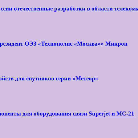
ссии отечественные разработки в области телеко
 резидент ОЭЗ «Технополис «Москва»» Микрон
йств для спутников серии «Метеор»
оненты для оборудования связи Superjet и МС-21