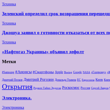
Техника
Зеленский определил срок возвращения перешедш
Техника
Джошуа заявил о готовности отказаться от всех п
Техника
«Нафтогаз Украины» объявил дефолт
Метки
#Анонсы
#Смартфоны
Apple
#Samsung
Google
«Газпрому»
«
Boeing
NASA
Дмитрий Рогозин
Киев
Дмитрий Песков
Дональда Трампа
ЕС
Киев
Евросоюза
Открытия
Роскосмос
Россия
Реджеп Тайип Эрдоган
Сергей Лавров
Электроника.
Электроника