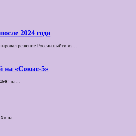
осле 2024 года
нтировал решение России выйти из…
й на «Союзе-5»
124МС на…
ДНХ» на…