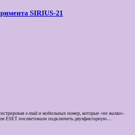
еримента SIRIUS-21
истрировав e-mail и мобильных номер, которые «не жалко».
усов ESET посоветовали подключить двухфакторную…