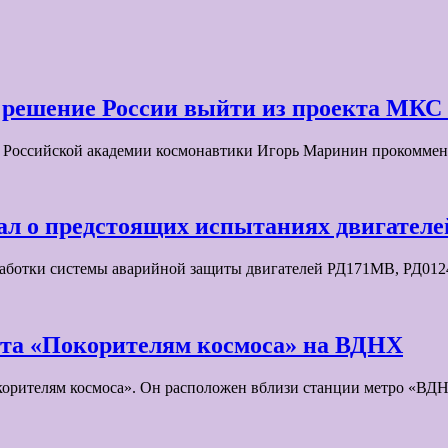
ешение России выйти из проекта МКС п
к Российской академии космонавтики Игорь Маринин прокомме
ал о предстоящих испытаниях двигателе
отработки системы аварийной защиты двигателей РД171МВ, РД0
нта «Покорителям космоса» на ВДНХ
корителям космоса». Он расположен вблизи станции метро «В