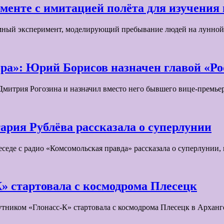
менте с имитацией полёта для изучения
емный эксперимент, моделирующий пребывание людей на лунной
ра»: Юрий Борисов назначен главой «Ро
 Дмитрия Рогозина и назначил вместо него бывшего вице-прем
рия Рублёва рассказала о суперлунии
седе с радио «Комсомольская правда» рассказала о суперлунии,
К» стартовала с космодрома Плесецк
утником «Глонасс-К» стартовала с космодрома Плесецк в Архан