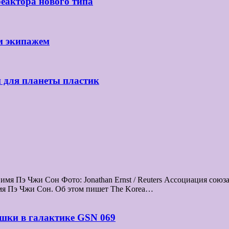
реактора нового типа
м экипажем
й для планеты пластик
мя Пэ Чжи Сон Фото: Jonathan Ernst / Reuters Ассоциация сою
мя Пэ Чжи Сон. Об этом пишет The Korea…
шки в галактике GSN 069