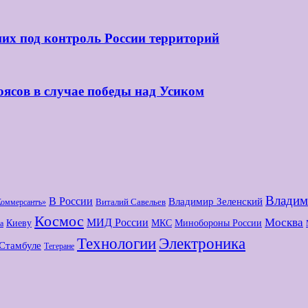
их под контроль России территорий
оясов в случае победы над Усиком
Владим
В России
Владимир Зеленский
Виталий Савельев
Коммерсантъ»
Космос
МИД России
Москва
Киеву
МКС
Минобороны России
а
Технологии
Электроника
Стамбуле
Тегеране