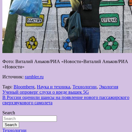
Фото: Виталий Аньков/РИА «Новости»Виталий Аньков/РИА
«Новости»
Источник:
rambler.ru
Tags:
Bloomberg
,
Наука и техника
,
Технологии
,
Экология
Навигация
Ученый опроверг слухи о вреде вышек 5G
В России оценили шансы на появление нового пассажирского
по
сверхзвукового самолета
записям
Search
Search
Технологии