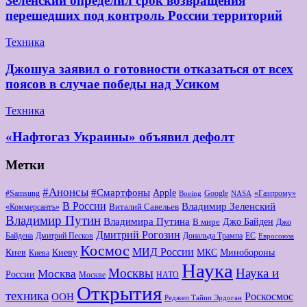
Зеленский определил срок возвращения
перешедших под контроль России территорий
Техника
Джошуа заявил о готовности отказаться от всех
поясов в случае победы над Усиком
Техника
«Нафтогаз Украины» объявил дефолт
Метки
#Анонсы
#Смартфоны
Apple
#Samsung
Google
«Газпрому»
Boeing
NASA
В России
Владимир Зеленский
Виталий Савельев
«Коммерсантъ»
Владимир Путин
Владимира Путина
Джо Байден
В мире
Джо
Дмитрий Рогозин
Байдена
Дмитрий Песков
Дональда Трампа
ЕС
Евросоюза
Космос
МИД России
Киев
Киеву
МКС
Минобороны
Киева
Наука
Москвы
Наука и
Москва
России
Москве
НАТО
Открытия
техника
Роскосмос
ООН
Реджеп Тайип Эрдоган