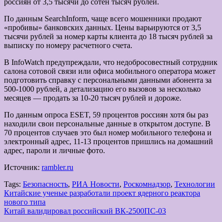
россиян от 3,5 тысячи до сотен тысяч рублей.
По данным SearchInform, чаще всего мошенники продают
«пробивы» банковских данных. Цены варьируются от 3,5
тысячи рублей за номер карты клиента до 18 тысяч рублей за
выписку по номеру расчетного счета.
В InfoWatch предупреждали, что недобросовестный сотрудник
салона сотовой связи или офиса мобильного оператора может
подготовить справку с персональными данными абонента за
500-1000 рублей, а детализацию его вызовов за несколько
месяцев — продать за 10-20 тысяч рублей и дороже.
По данным опроса ESET, 59 процентов россиян хотя бы раз
находили свои персональные данные в открытом доступе. В
70 процентов случаев это был номер мобильного телефона и
электронный адрес, 11-13 процентов пришлись на домашний
адрес, пароли и личные фото.
Источник:
rambler.ru
Tags:
Безопасность
,
РИА Новости
,
Роскомнадзор
,
Технологии
Навигация
Китайские ученые разработали проект ядерного реактора
нового типа
по
Китай валидировал российский ВК-2500ПС-03
записям