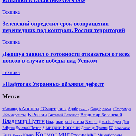
вспышки в галактике GSN 069
Техника
Зеленский определил срок возвращения
перешедших под контроль России территорий
Техника
Джошуа заявил о готовности отказаться от всех
поясов в случае победы над Усиком
Техника
«Нафтогаз Украины» объявил дефолт
Метки
#Анонсы
#Смартфоны
Apple
#Samsung
Google
«Газпрому»
Boeing
NASA
В России
Владимир Зеленский
Виталий Савельев
«Коммерсантъ»
Владимир Путин
Владимира Путина
Джо Байден
В мире
Джо
Дмитрий Рогозин
Байдена
Дмитрий Песков
Дональда Трампа
ЕС
Евросоюза
Космос
МИД России
Киев
Киеву
МКС
Минобороны
Киева