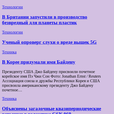
Технологии
В Британии запустили в производство
безвредный для планеты пластик
Технологии
Ученый опроверг слухи о вреде вышек 5G
Техника
В Корее придумали имя Байдену
Президенту США Джо Байдену присвоили почетное
корейское имя Пэ Чжи Сон Фото: Jonathan Ernst / Reuters
Ассоциация союза и дружбы Республики Корея и США
присвоила американскому президенту Джо Байдену
почетное…
Техника
Объяснены загадочные квазипериодические