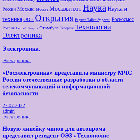
Наука
Москвы
Наука и
Москва
России
Москве
НАТО
Открытия
техника
Роскосмос
ООН
Реджеп Тайип Эрдоган
Технологии
Стамбуле
Россия
Тегеране
Сергей Лавров
Электроника
Электроника.
Электроника
«Росэлектроника» представила министру МЧС
России отечественные разработки в области
телекоммуникаций и информационной
безопасности
27.07.2022
admin
Электроника
Новую линейку чипов для автопрома
представил резидент ОЭЗ «Технополис