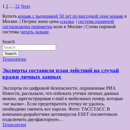
Пагинация
1
2
…
22
Next
записей
Купить
коньяк с выдержкой 50 лет по выгодной цене коньяк
в
Москве. | Петрюс вино цена
ссылка
. |
система охранной
сигнализации периметра
волк в Москве | Схема паровой
системы
читать дальше
.
Search
Search
Технологии
Эксперты составили план действий на случай
кражи личных данных
Эксперты по цифровой безопасности, опрошенные РИА
Новости, рассказали, что избежать утечки личных данных
можно, зарегистрировав e-mail и мобильных номер, которые
«не жалко». Если предотвратить утечку не удалось,
необходимо сменить все пароли. Фото: ТАССТАСС В
компании-разработчике антивирусов ESET посоветовали
подключить двухфакторную…
Технологии