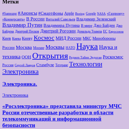
Метки
#Анонсы
#Смартфоны
Apple
#Samsung
Google
«Газпрому»
Boeing
NASA
В России
Владимир Зеленский
Виталий Савельев
«Коммерсантъ»
Владимир Путин
Владимира Путина
Джо Байден
В мире
Джо
Дмитрий Рогозин
Байдена
Дмитрий Песков
Дональда Трампа
ЕС
Евросоюза
Космос
МИД России
Киев
Киеву
МКС
Минобороны
Киева
Наука
Москвы
Наука и
Москва
России
Москве
НАТО
Открытия
техника
Роскосмос
ООН
Реджеп Тайип Эрдоган
Технологии
Стамбуле
Россия
Тегеране
Сергей Лавров
Электроника
Электроника.
Электроника
«Росэлектроника» представила министру МЧС
России отечественные разработки в области
телекоммуникаций и информационной
безопасности