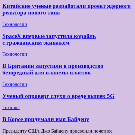
Китайские ученые разработали проект ядерного
реактора нового типа
Технологии
SpaceX впервые запустила корабль
с гражданским экипажем
Технологии
В Британии запустили в производство
безвредный для планеты пластик
Технологии
Ученый опроверг слухи о вреде вышек 5G
Техника
В Корее придумали имя Байдену
Президенту США Джо Байдену присвоили почетное