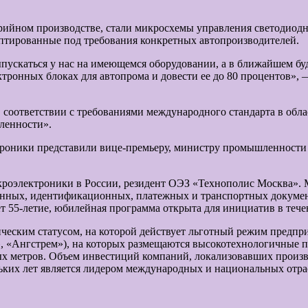
ийном производстве, стали микросхемы управления светодиодны
аптированные под требования конкретных автопроизводителей.
ыпускаться у нас на имеющемся оборудовании, а в ближайшем б
ктронных блоках для автопрома и довести ее до 80 процентов»,
 соответствии с требованиями международного стандарта в обл
ленности».
роники представили вице-премьеру, министру промышленности 
роэлектроники в России, резидент ОЭЗ «Технополис Москва».
анных, идентификационных, платежных и транспортных докумен
 55-летие, юбилейная программа открыта для инициатив в тече
еским статусом, на которой действует льготный режим предпри
«Ангстрем»), на которых размещаются высокотехнологичные п
ных метров. Объем инвестиций компаний, локализовавших произ
ьких лет является лидером международных и национальных отра