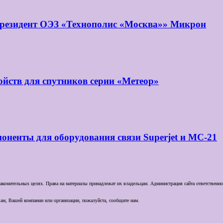
 резидент ОЭЗ «Технополис «Москва»» Микрон
йств для спутников серии «Метеор»
оненты для оборудования связи Superjet и МС-21
комительных целях. Права на материалы принадлежат их владельцам. Администрация сайта ответственност
ам, Вашей компании или организации, пожалуйста, сообщите нам.