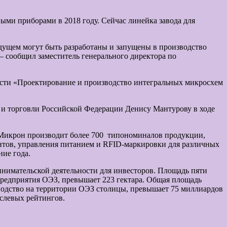
ми приборами в 2018 году. Сейчас линейка завода для
удущем могут быть разработаны и запущены в производство
 — сообщил заместитель генерального директора по
асти «Проектирование и производство интегральных микросхем
и торговли Российской Федерации Денису Мантурову в ходе
 Микрон производит более 700 типономиналов продукции,
тов, управления питанием и RFID-маркировки для различных
ние года.
нимательской деятельности для инвесторов. Площадь пяти
редприятия ОЭЗ, превышает 223 гектара. Общая площадь
водство на территории ОЭЗ столицы, превышает 75 миллиардов
слевых рейтингов.