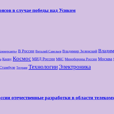
оясов в случае победы над Усиком
Владим
В России
Владимир Зеленский
Виталий Савельев
Коммерсантъ»
Космос
МИД России
Москва
Киеву
МКС
Минобороны России
а
Технологии
Электроника
Стамбуле
Тегеране
ссии отечественные разработки в области телеко