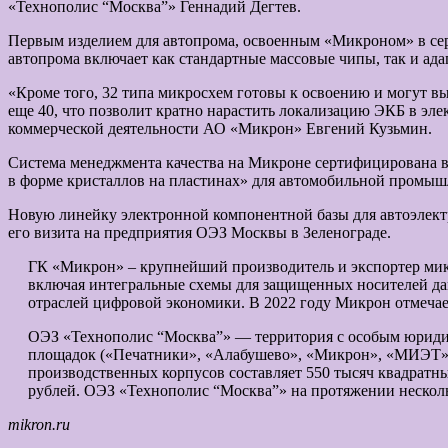
«Технополис “Москва”» Геннадий Дегтев.
Первым изделием для автопрома, освоенным «Микроном» в сер
автопрома включает как стандартные массовые чипы, так и ад
«Кроме того, 32 типа микросхем готовы к освоению и могут в
еще 40, что позволит кратно нарастить локализацию ЭКБ в эле
коммерческой деятельности АО «Микрон» Евгений Кузьмин.
Система менеджмента качества на Микроне сертифицирована в
в форме кристаллов на пластинах» для автомобильной промыш
Новую линейку электронной компонентной базы для автоэлект
его визита на предприятия ОЭЗ Москвы в Зеленограде.
ГК «Микрон» – крупнейший производитель и экспортер мик
включая интегральные схемы для защищенных носителей д
отраслей цифровой экономики. В 2022 году Микрон отмечает
ОЭЗ «Технополис “Москва”» — территория с особым юридич
площадок («Печатники», «Алабушево», «Микрон», «МИЭТ», 
производственных корпусов составляет 550 тысяч квадрат
рублей. ОЭЗ «Технополис “Москва”» на протяжении нескол
mikron.ru