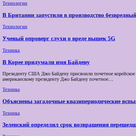
Технологии
В Британии запустили в производство безвредны
Технологии
Ученый опроверг слухи о вреде вышек 5G
Техника
В Корее придумали имя Байдену
Президенту США Джо Байдену присвоили почетное корейское и
американскому президенту Джо Байдену почетное…
Техника
Объяснены загадочные квазипериодические вспы
Техника
Зеленский определил срок возвращения перешедш