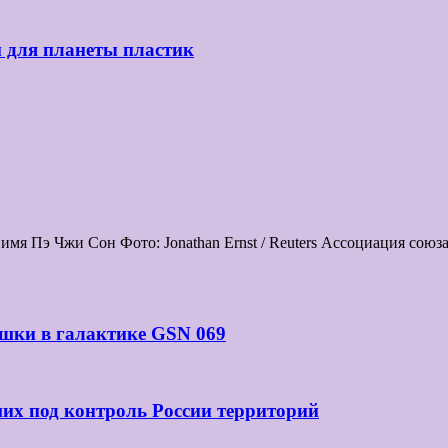
й для планеты пластик
мя Пэ Чжи Сон Фото: Jonathan Ernst / Reuters Ассоциация сою
шки в галактике GSN 069
их под контроль России территорий