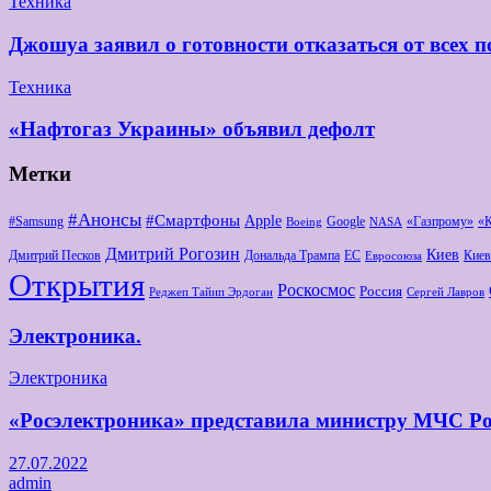
Техника
Джошуа заявил о готовности отказаться от всех п
Техника
«Нафтогаз Украины» объявил дефолт
Метки
#Анонсы
#Смартфоны
Apple
#Samsung
Google
«Газпрому»
«
Boeing
NASA
Дмитрий Рогозин
Киев
Дмитрий Песков
Дональда Трампа
ЕС
Киев
Евросоюза
Открытия
Роскосмос
Россия
Реджеп Тайип Эрдоган
Сергей Лавров
Электроника.
Электроника
«Росэлектроника» представила министру МЧС Ро
27.07.2022
admin