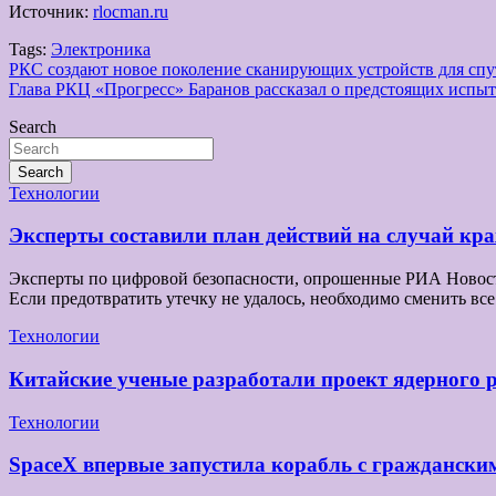
Источник:
rlocman.ru
Tags:
Электроника
Навигация
РКС создают новое поколение сканирующих устройств для спу
Глава РКЦ «Прогресс» Баранов рассказал о предстоящих испыт
по
Search
записям
Search
Технологии
Эксперты составили план действий на случай к
Эксперты по цифровой безопасности, опрошенные РИА Новости,
Если предотвратить утечку не удалось, необходимо сменить в
Технологии
Китайские ученые разработали проект ядерного 
Технологии
SpaceX впервые запустила корабль с граждански