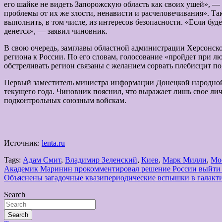
его шайке не видеть Запорожскую область как своих ушей», — ск
проблемы от их же злости, ненависти и расчеловечивания». Та
выполнить, в том числе, из интересов безопасности. «Если буд
денется», — заявил чиновник.
В свою очередь, замглавы областной администрации Херсонск
региона к России. По его словам, голосование «пройдет при 
обстреливать регион связаны с желанием сорвать плебисцит 
Первый заместитель министра информации Донецкой народной 
текущего года. Чиновник пояснил, что выражает лишь свое личн
подконтрольных союзным войскам.
Источник:
lenta.ru
Tags:
Адам Смит
,
Владимир Зеленский
,
Киев
,
Марк Милли
,
Мо
Навигация
Академик Маринин прокомментировал решение России выйти и
Объяснены загадочные квазипериодические вспышки в галакт
по
Search
записям
Search