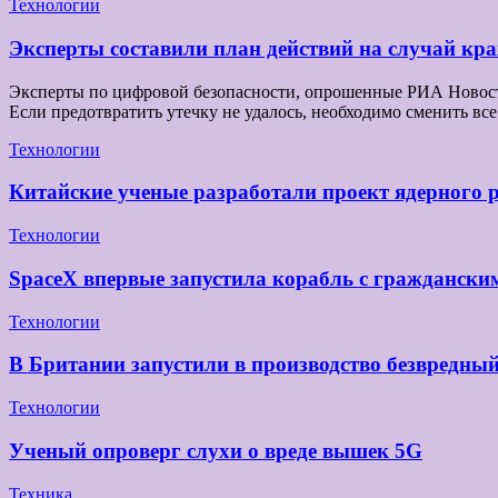
Технологии
Эксперты составили план действий на случай к
Эксперты по цифровой безопасности, опрошенные РИА Новости,
Если предотвратить утечку не удалось, необходимо сменить в
Технологии
Китайские ученые разработали проект ядерного 
Технологии
SpaceX впервые запустила корабль с граждански
Технологии
В Британии запустили в производство безвредны
Технологии
Ученый опроверг слухи о вреде вышек 5G
Техника