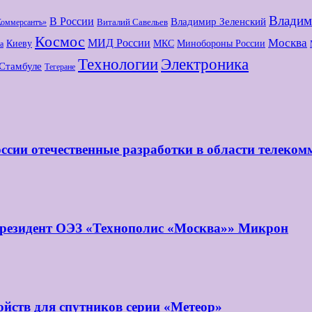
Владим
В России
Владимир Зеленский
Виталий Савельев
Коммерсантъ»
Космос
МИД России
Москва
Киеву
МКС
Минобороны России
а
Технологии
Электроника
Стамбуле
Тегеране
ссии отечественные разработки в области телеко
 резидент ОЭЗ «Технополис «Москва»» Микрон
йств для спутников серии «Метеор»