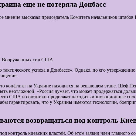
раина еще не потеряла Донбасс
кое мнение высказал председатель Комитета начальников штабо
ов Вооруженных сил США
 тактического успеха в Донбассе». Однако, по его утверждению,
тощение.
то конфликт на Украине находится на решающем этапе. Шеф Пен
ть неотложной. «Россия думает, что может продержаться дольш
ал, что США и союзники продолжат находить инновационные сп
абы гарантировать, что у Украины имеются технологии, боеприп
ваются возвращаться под контроль Кие
од контроль киевских властей. Об этом заявил член главного с