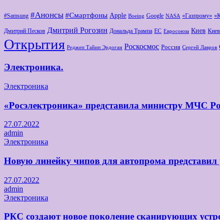
#Анонсы
#Смартфоны
Apple
#Samsung
Google
«Газпрому»
«
Boeing
NASA
Дмитрий Рогозин
Киев
Дмитрий Песков
Дональда Трампа
ЕС
Киев
Евросоюза
Открытия
Роскосмос
Россия
Реджеп Тайип Эрдоган
Сергей Лавров
Электроника.
Электроника
«Росэлектроника» представила министру МЧС Ро
27.07.2022
admin
Электроника
Новую линейку чипов для автопрома представил
27.07.2022
admin
Электроника
РКС создают новое поколение сканирующих устро