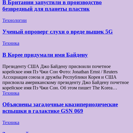
В Британии запустили в производство
безвредный для планеты пластик
Технологии
Ученый опроверг слухи о вреде вышек 5G
Техника
В Корее придумали имя Байдену
Президенту США Джо Байдену присвоили почетное
корейское имя Пэ Чжи Сон Фото: Jonathan Ernst / Reuters
Ассоциация союза и дружбы Республики Корея и США
присвоила американскому президенту Джо Байдену почетное
корейское имя Пэ Чжи Сон. Об этом пишет The Korea…
Техника
Объяснены загадочные квазипериодические
вспышки в галактике GSN 069
Техника