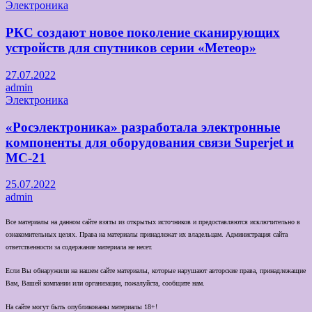
Электроника
РКС создают новое поколение сканирующих
устройств для спутников серии «Метеор»
27.07.2022
admin
Электроника
«Росэлектроника» разработала электронные
компоненты для оборудования связи Superjet и
МС-21
25.07.2022
admin
Все материалы на данном сайте взяты из открытых источников и предоставляются исключительно в
ознакомительных целях. Права на материалы принадлежат их владельцам. Администрация сайта
ответственности за содержание материала не несет.
Если Вы обнаружили на нашем сайте материалы, которые нарушают авторские права, принадлежащие
Вам, Вашей компании или организации, пожалуйста, сообщите нам.
На сайте могут быть опубликованы материалы 18+!