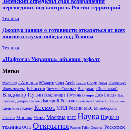
Зеленский определил срок возвращения
перешедших под контроль России территорий
Техника
Джошуа заявил о готовности отказаться от всех
поясов в случае победы над Усиком
Техника
«Нафтогаз Украины» объявил дефолт
Метки
#Анонсы
#Смартфоны
Apple
#Samsung
Google
«Газпрому»
Boeing
NASA
В России
Владимир Зеленский
Виталий Савельев
«Коммерсантъ»
Владимир Путин
Владимира Путина
Джо Байден
В мире
Джо
Дмитрий Рогозин
Байдена
Дмитрий Песков
Дональда Трампа
ЕС
Евросоюза
Космос
МИД России
Киев
Киеву
МКС
Минобороны
Киева
Наука
Москвы
Наука и
Москва
России
Москве
НАТО
Открытия
техника
Роскосмос
ООН
Реджеп Тайип Эрдоган