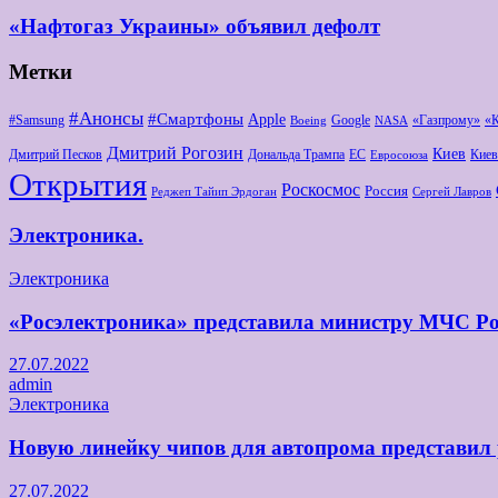
«Нафтогаз Украины» объявил дефолт
Метки
#Анонсы
#Смартфоны
Apple
#Samsung
Google
«Газпрому»
«
Boeing
NASA
Дмитрий Рогозин
Киев
Дмитрий Песков
Дональда Трампа
ЕС
Киев
Евросоюза
Открытия
Роскосмос
Россия
Реджеп Тайип Эрдоган
Сергей Лавров
Электроника.
Электроника
«Росэлектроника» представила министру МЧС Ро
27.07.2022
admin
Электроника
Новую линейку чипов для автопрома представил
27.07.2022