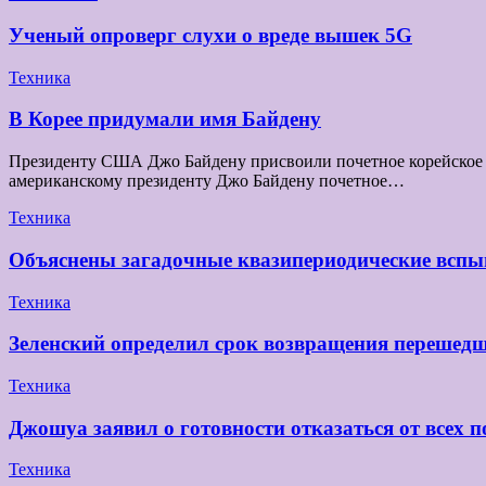
Ученый опроверг слухи о вреде вышек 5G
Техника
В Корее придумали имя Байдену
Президенту США Джо Байдену присвоили почетное корейское и
американскому президенту Джо Байдену почетное…
Техника
Объяснены загадочные квазипериодические вспы
Техника
Зеленский определил срок возвращения перешедш
Техника
Джошуа заявил о готовности отказаться от всех п
Техника