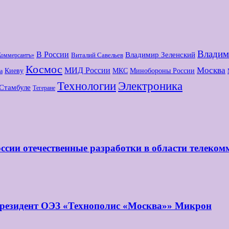
Владим
В России
Владимир Зеленский
Виталий Савельев
Коммерсантъ»
Космос
МИД России
Москва
Киеву
МКС
Минобороны России
а
Технологии
Электроника
Стамбуле
Тегеране
ссии отечественные разработки в области телеко
 резидент ОЭЗ «Технополис «Москва»» Микрон