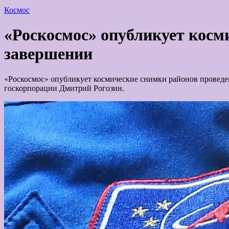
Космос
«Роскосмос» опубликует косми
завершении
«Роскосмос» опубликует космические снимки районов проведени
госкорпорации Дмитрий Рогозин.