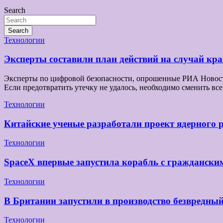
Search
записям
Search
Технологии
Эксперты составили план действий на случай к
Эксперты по цифровой безопасности, опрошенные РИА Новости,
Если предотвратить утечку не удалось, необходимо сменить в
Технологии
Китайские ученые разработали проект ядерного 
Технологии
SpaceX впервые запустила корабль с граждански
Технологии
В Британии запустили в производство безвредны
Технологии