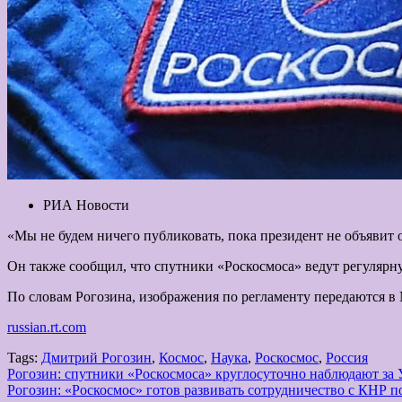
РИА Новости
«Мы не будем ничего публиковать, пока президент не объявит
Он также сообщил, что спутники «Роскосмоса» ведут регулярн
По словам Рогозина, изображения по регламенту передаются 
russian.rt.com
Tags:
Дмитрий Рогозин
,
Космос
,
Наука
,
Роскосмос
,
Россия
Навигация
Рогозин: спутники «Роскосмоса» круглосуточно наблюдают за
Рогозин: «Роскосмос» готов развивать сотрудничество с КНР 
по