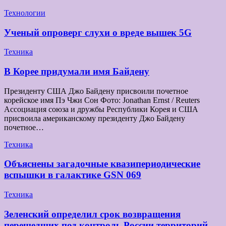
Технологии
Ученый опроверг слухи о вреде вышек 5G
Техника
В Корее придумали имя Байдену
Президенту США Джо Байдену присвоили почетное
корейское имя Пэ Чжи Сон Фото: Jonathan Ernst / Reuters
Ассоциация союза и дружбы Республики Корея и США
присвоила американскому президенту Джо Байдену
почетное…
Техника
Объяснены загадочные квазипериодические
вспышки в галактике GSN 069
Техника
Зеленский определил срок возвращения
перешедших под контроль России территорий