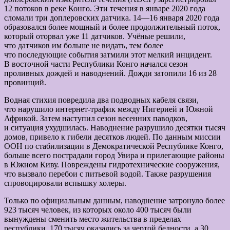
12 потоков в реке Конго. Эти течения в январе 2020 года
сломали три доплеровских датчика. 14—16 января 2020 года
образовался более мощный и более продолжительный поток,
который оторвал уже 11 датчиков. Учёные решили,
что датчиков им больше не видать, тем более
что последующие события затмили этот мелкий инцидент.
В восточной части Республики Конго начался сезон
проливных дождей и наводнений. Дожди затопили 16 из 28
провинций.
Водная стихия повредила два подводных кабеля связи,
что нарушило интернет-трафик между Нигерией и Южной
Африкой. Затем наступил сезон весенних паводков,
и ситуация ухудшилась. Наводнение разрушило десятки тысяч
домов, привело к гибели десятков людей. По данным миссии
ООН по стабилизации в Демократической Республике Конго,
больше всего пострадали город Увира и прилегающие районы
в Южном Киву. Повреждены гидротехнические сооружения,
что вызвало перебои с питьевой водой. Также разрушения
спровоцировали вспышку холеры.
Только по официальным данным, наводнение затронуло более
923 тысяч человек, из которых около 400 тысяч были
вынуждены сменить место жительства в пределах
республики, 170 тысяч оказались за чертой бедности, а 30