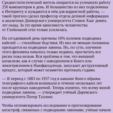
Среднестатистический житель опирается на успешную работу
250 компьютеров в день. И большинство из них подключены
к Интернету и нуждаются в нём для корректной работы, —
такой прогноз сделал профессор отдела деловой информации
и аналитики Денверского университета Стивен Хааг девять
лет назад. За это время зависимость человечества
от Глобальной сети только усилилась.
На сегодняшний день причины 10% поломок подводных
кабелей — стихийные бедствия. Из них не меньше половины
приходится на подводные лавины. Но, по сути, изучение
этого феномена началось только недавно, просчитать все
риски пока нельзя. Вся проблема в том, что внешний
катаклизм, как в случае с наводнением в Конго или
землетрясением в Ньюфаундленде, запускает деструктивный
процесс, который может незаметно протекать годами.
— В период с 1883 по 1937 год в каньоне Конго обрывы
телеграфного кабеля возникали в течение нескольких лет
после крупных наводнений. Теперь понятно, что всему виной
подводные лавины, — утверждает учёный Даремского
университета Питер Таллинг.
Чтобы оптимизировать исследование и прогнозирование
катастроф, связанных с подводными лавинами, учёные начали