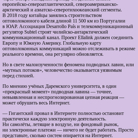
европейско-североатлантический, североамериканско-
арктический и азиатско-северотихоокеанский сегменты.
В 2018 году китайцы занялись строительством
оптоволоконного кабеля длиной 11 500 км из Португалии
в ЮАР. Ассоциация Desarrollo País и телекоммуникационный
регулятор Subtel строят чилийско-антарктический
коммуникационный канал. Проект Ellalink должен соединить
Европу и Южную Америку. Глобальную карту
оптоволоконных коммуникаций можно отслеживать в режиме
реального времени, она регулярно обновляется.
Но в свете малоизученности феномена подводных лавин, или
«мутных потоков», человечество оказывается уязвимым
перед стихией.
По мнению учёных Даремского университета, в один
«прекрасный момент» подводная лавина — точнее,
невыявленная и неспрогнозированная цепная реакция —
может обрушить весь Интернет.
— Гигантский провал в Интернете полностью остановит
практически каждую электронную деятельность.
Ни самолёты, летящие в воздухе, ни фондовый рынок,
ни электронные платежи — ничего не будет работать. Просто
представьте, сколько систем опирается на Интернет.