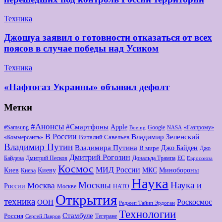
Техника
Джошуа заявил о готовности отказаться от всех
поясов в случае победы над Усиком
Техника
«Нафтогаз Украины» объявил дефолт
Метки
#Анонсы
#Смартфоны
Apple
#Samsung
Google
«Газпрому»
Boeing
NASA
В России
Владимир Зеленский
Виталий Савельев
«Коммерсантъ»
Владимир Путин
Владимира Путина
Джо Байден
В мире
Джо
Дмитрий Рогозин
Байдена
Дмитрий Песков
Дональда Трампа
ЕС
Евросоюза
Космос
МИД России
Киев
Киеву
МКС
Минобороны
Киева
Наука
Москвы
Наука и
Москва
России
Москве
НАТО
Открытия
техника
Роскосмос
ООН
Реджеп Тайип Эрдоган
Технологии
Стамбуле
Россия
Тегеране
Сергей Лавров