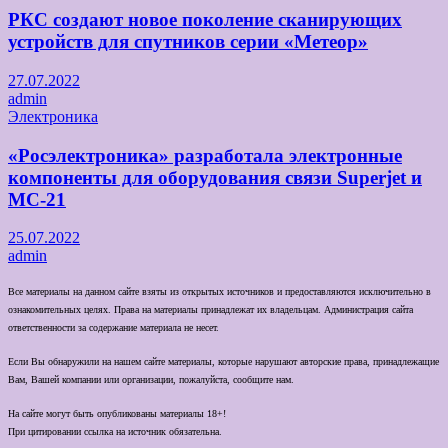
РКС создают новое поколение сканирующих
устройств для спутников серии «Метеор»
27.07.2022
admin
Электроника
«Росэлектроника» разработала электронные
компоненты для оборудования связи Superjet и
МС-21
25.07.2022
admin
Все материалы на данном сайте взяты из открытых источников и предоставляются исключительно в
ознакомительных целях. Права на материалы принадлежат их владельцам. Администрация сайта
ответственности за содержание материала не несет.
Если Вы обнаружили на нашем сайте материалы, которые нарушают авторские права, принадлежащие
Вам, Вашей компании или организации, пожалуйста, сообщите нам.
На сайте могут быть опубликованы материалы 18+!
При цитировании ссылка на источник обязательна.