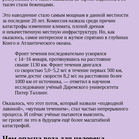
тысяч стали беженцами.
Это наводнение стало самым мощным в данной местности
за последние 20 лет. Комиссия назвала среди причин
катастрофы изменение климата, плохой дренаж
и некачественную местную инфраструктуру. Но, как
оказалось, самое интересное и жуткое спрятано в глубинах
Конго и Атлантического океана.
Фронт течения последовательно ускорялся
с 14−16 января, протянувшись на расстояние
свыше 1130 км. Фронт течения двигался
со скоростью 5,0−5,2 м/с в течение первых 500 км,
затем достиг скорости 8,2 м/с на расстоянии более
1000 км от источника, — отметил в научном
исследовании учёный Даремского университета
Питер Таллинг.
Оказалось, что этот поток, который назвали «подводной
лавиной», «мутным течением», стал частью непрерывного
процесса. И сейчас учёные пытаются выяснить,
не грозит ли это в будущем ещё более масштабной
катастрофой.
Чем опасна вода для человека