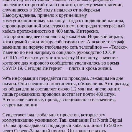
последних открытий стало понятно, почему землетрясение,
случившееся в 1929 году недалеко от побережья
Ньюфаундленда, привело к крупнейшему
коммуникационному коллапсу. Тогда от подводной лавины,
спровоцированной землетрясением, пострадал телеграфный
кабель протяжённостью в 400 миль. Интересно,
что произошедшее совпало с крахом Нью-Йоркской биржи,
хотя прямой связи между событиями нет. А вскоре телеграф
заменили на первую глобальную сеть телетайпов — «Телекс».
Именно по ней напрямую общалось руководство СССР
и США. «Телекс» уступил эстафету Интернету, значение
которого для мирового сообщества увеличилось во время
CoViD-19. Сегодня Интернет — плоть и кровь жизни.
99% информации передаётся по проводам, лежащим на дне
океана. Они соединяют континенты, обходя лишь Антарктиду,
их общая длина составляет около 1,2 млн км, число одних
лишь гражданских проводов достигает почти 400 штук.
А есть ещё военные, провода специального назначения,
секретные линии.
Существует ряд глобальных проектов, которые эту
коммуникацию усиливают. Так, компании Far North Digital
и Cinia прокладывают подводный кабель длиной 16 500 км
через Северо-Западный проход. Он должен связать