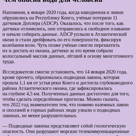
Напомним, в январе 2020 года, когда наводнения и ливни
обрушились на Республику Конго, учёные потеряли 11
датчиков Доплера (ADCP). Оказалось, что после того, как
датчики отломились, они отправились в свободное плавание
и начали собирать данные. ADCP уплыли в Атлантический
океан и стали дрейфовать по его поверхности, фиксируя
колебания волн. Чуть позже учёные смогли перехватить
их и достать из океана, датчики за это время собрали
колоссальный массив данных, лёгший в основу многотомного
труда.
Исследователи смогли установить, что 14 января 2020 года,
кроме прочего, образовалась подводная лавина, которая
прошла 1,1 км от устья реки Конго и достигла глубоководного
района Атлантического океана, где зафиксировалась
на глубине 4,5 км. Полученных данных достаточно для того,
чтобы сделать определённые прогнозы. Можно сказать,
что 2022 год знаменателен тем, что помимо наземных лавин
и оползней в горных районах люди узнали о подводных
лавинах, не менее разрушительных.
— Подводные лавины представляют собой геологическую
опасность. Они разрушают морские телекоммуникационные