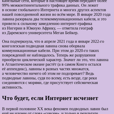
кабельные сети, которые в настоящее время передают более
99% межконтинентального трафика данных. Он лежит
в основе глобального Интернета и многих других аспектов
нашей повседневной жизни во всём мире. В январе 2020 года
лавина разорвала два телекоммуникационных кабеля, и это
привело к сильному замедлению интернет-трафика
из Нигерии в Южную Африку, — отметила географ
из Даремского университета Меган Бейкер.
Она подчеркнула, что в апреле 2021 года и январе 2022-го
конголезская подводная лавина снова оборвала
коммуникационные кабели. При этом до 2020-го таких
повреждений не наблюдалось. Теперь же разрушения
приобрели циклический характер. Значит ли это, что лавина
в Атлантическом океане растёт (а в самом Конго остался
её аппендикс), лавины в разных частях множатся,
а человечество ничего об этом не подозревает? Ведь
подводные лавины, судя по всему, есть везде, где реки
соединяются с морями, где присутствует сейсмическая
активность.
Что будет, если Интернет исчезнет
В первой половине XX века феномен подводных лавин был
ещё не изучен от слова «совсем», и только в результате