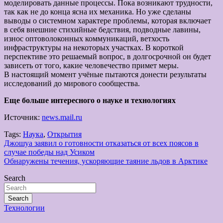
моделировать данные процессы. Пока возникают трудности,
так как не до конца ясна их механика. Но уже сделаны
выводы о системном характере проблемы, которая включает
в себя внешние стихийные бедствия, подводные лавины,
износ оптоволоконных коммуникаций, ветхость
инфраструктуры на некоторых участках. В короткой
перспективе это решаемый вопрос, в долгосрочной он будет
зависеть от того, какие человечество примет меры.
В настоящий момент учёные пытаются донести результаты
исследований до мирового сообщества.
Еще больше интересного о науке и технологиях
Источник:
news.mail.ru
Tags:
Наука
,
Открытия
Навигация
Джошуа заявил о готовности отказаться от всех поясов в
случае победы над Усиком
по
Обнаружены течения, ускоряющие таяние льдов в Арктике
записям
Search
Search
Технологии