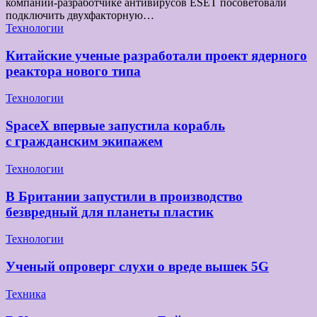
компании-разработчике антивирусов ESET посоветовали
подключить двухфакторную…
Технологии
Китайские ученые разработали проект ядерного
реактора нового типа
Технологии
SpaceX впервые запустила корабль
с гражданским экипажем
Технологии
В Британии запустили в производство
безвредный для планеты пластик
Технологии
Ученый опроверг слухи о вреде вышек 5G
Техника