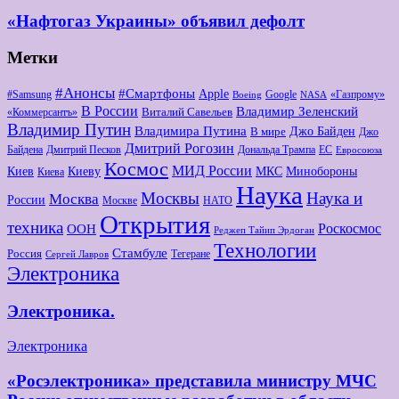
«Нафтогаз Украины» объявил дефолт
Метки
#Анонсы
#Смартфоны
Apple
#Samsung
Google
«Газпрому»
Boeing
NASA
В России
Владимир Зеленский
Виталий Савельев
«Коммерсантъ»
Владимир Путин
Владимира Путина
Джо Байден
В мире
Джо
Дмитрий Рогозин
Байдена
Дмитрий Песков
Дональда Трампа
ЕС
Евросоюза
Космос
МИД России
Киев
Киеву
МКС
Минобороны
Киева
Наука
Москвы
Наука и
Москва
России
Москве
НАТО
Открытия
техника
Роскосмос
ООН
Реджеп Тайип Эрдоган
Технологии
Стамбуле
Россия
Тегеране
Сергей Лавров
Электроника
Электроника.
Электроника
«Росэлектроника» представила министру МЧС