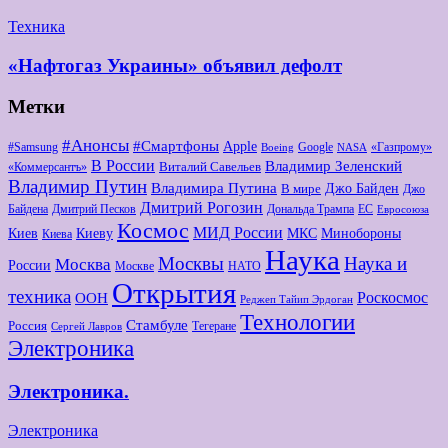
Техника
«Нафтогаз Украины» объявил дефолт
Метки
#Анонсы
#Смартфоны
Apple
#Samsung
Google
«Газпрому»
Boeing
NASA
В России
Владимир Зеленский
Виталий Савельев
«Коммерсантъ»
Владимир Путин
Владимира Путина
Джо Байден
В мире
Джо
Дмитрий Рогозин
Байдена
Дмитрий Песков
Дональда Трампа
ЕС
Евросоюза
Космос
МИД России
Киев
Киеву
МКС
Минобороны
Киева
Наука
Москвы
Наука и
Москва
России
Москве
НАТО
Открытия
техника
Роскосмос
ООН
Реджеп Тайип Эрдоган
Технологии
Стамбуле
Россия
Тегеране
Сергей Лавров
Электроника
Электроника.
Электроника