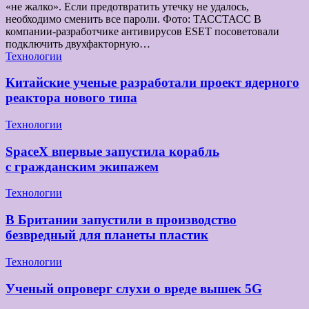
«не жалко». Если предотвратить утечку не удалось,
необходимо сменить все пароли. Фото: ТАССТАСС В
компании-разработчике антивирусов ESET посоветовали
подключить двухфакторную…
Технологии
Китайские ученые разработали проект ядерного
реактора нового типа
Технологии
SpaceX впервые запустила корабль
с гражданским экипажем
Технологии
В Британии запустили в производство
безвредный для планеты пластик
Технологии
Ученый опроверг слухи о вреде вышек 5G