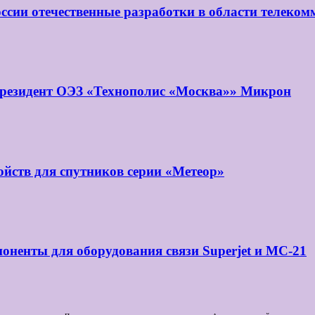
ссии отечественные разработки в области телеко
 резидент ОЭЗ «Технополис «Москва»» Микрон
йств для спутников серии «Метеор»
оненты для оборудования связи Superjet и МС-21