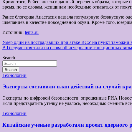
Кроме того, Рейес внесла в данный перечень образы, которые 
время, по ее словам, женщинам необходимо отказаться от поку
Ранее блогерша Анастасия назвала популярную безвкусную одеж
шлепанцев в качестве повседневной обуви. Кроме того, юзерш
Источник:
lenta.ru
Навигация
Умер один из пострадавших при атаке ВСУ на пункт таможни 
В Госдуме ответили на слова об исчерпании санкционных во
по
Search
записям
Search
Технологии
Эксперты составили план действий на случай к
Эксперты по цифровой безопасности, опрошенные РИА Новости,
Если предотвратить утечку не удалось, необходимо сменить в
Технологии
Китайские ученые разработали проект ядерного 