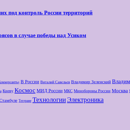
их под контроль России территорий
оясов в случае победы над Усиком
Владим
В России
Владимир Зеленский
Виталий Савельев
Коммерсантъ»
Космос
МИД России
Москва
Киеву
МКС
Минобороны России
а
Технологии
Электроника
Стамбуле
Тегеране