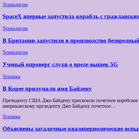
Технологии
SpaceX впервые запустила корабль с граждански
Технологии
В Британии запустили в производство безвредны
Технологии
Ученый опроверг слухи о вреде вышек 5G
Техника
В Корее придумали имя Байдену
Президенту США Джо Байдену присвоили почетное корейское и
американскому президенту Джо Байдену почетное…
Техника
Объяснены загадочные квазипериодические вспы