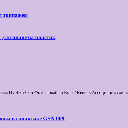
м экипажем
й для планеты пластик
мя Пэ Чжи Сон Фото: Jonathan Ernst / Reuters Ассоциация сою
шки в галактике GSN 069