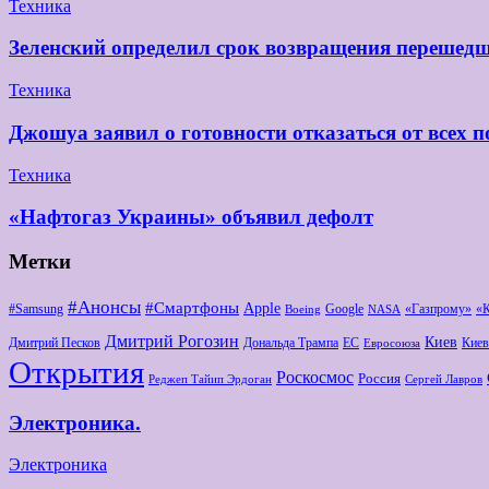
Техника
Зеленский определил срок возвращения перешедш
Техника
Джошуа заявил о готовности отказаться от всех п
Техника
«Нафтогаз Украины» объявил дефолт
Метки
#Анонсы
#Смартфоны
Apple
#Samsung
Google
«Газпрому»
«
Boeing
NASA
Дмитрий Рогозин
Киев
Дмитрий Песков
Дональда Трампа
ЕС
Киев
Евросоюза
Открытия
Роскосмос
Россия
Реджеп Тайип Эрдоган
Сергей Лавров
Электроника.
Электроника